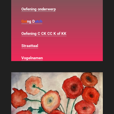
Oefening onderwerp
Goi
ng D
utch
Oefening C CK CC K of KK
Straattaal
Vogelnamen