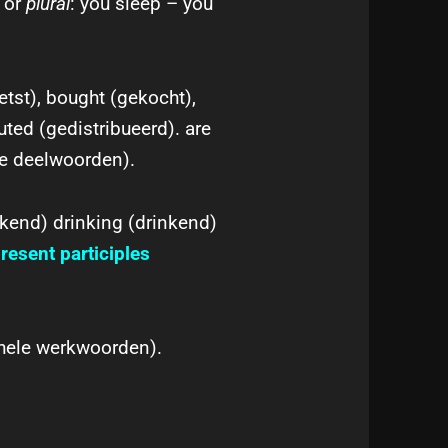
or
plural
: you sleep – you
etst), bought (gekocht),
uted (
gedistribueerd).
are
de deelwoorden).
kend) drinking (drinkend)
resent participles
hele werkwoorden)
.