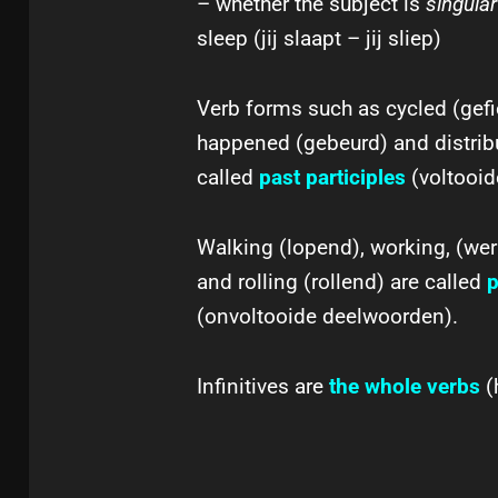
– whether the subject is
singular
sleep (jij slaapt – jij sliep)
Verb forms such as cycled (gefi
happened (gebeurd) and distrib
called
past participles
(voltooi
Walking (lopend), working, (wer
and rolling (rollend) are called
p
(onvoltooide deelwoorden).
Infinitives are
the whole verbs
(