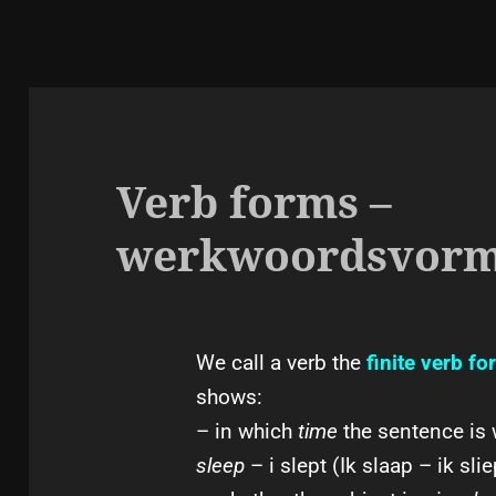
Verb forms –
werkwoordsvor
We call a verb the
finite verb
fo
shows:
– in which
time
the sentence is w
sleep
– i slept (Ik slaap – ik slie