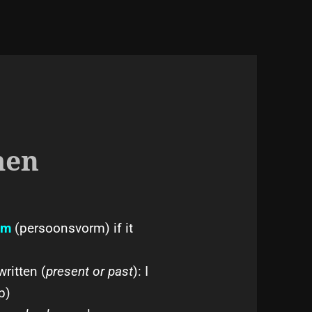
men
rm
(persoonsvorm)
if it
ritten (
present or past
): I
p)